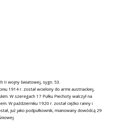
 II wojny światowej, sygn. 53.
 1914 r. został wcielony do armii austriackiej,
skim. W szeregach 17 Pułku Piechoty walczył na
m. W październiku 1920 r. został ciężko ranny i
ostał, już jako podpułkownik, mianowany dowódcą 29
śniowej.