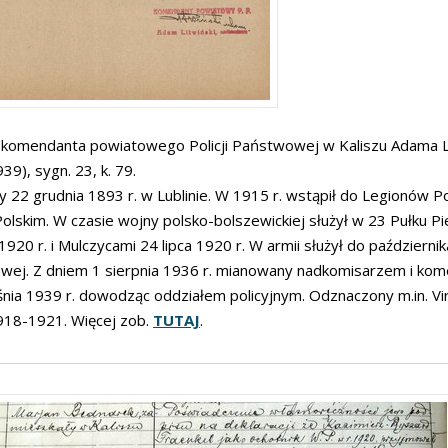
 komendanta powiatowego Policji Państwowej w Kaliszu Adama L
39), sygn. 23, k. 79.
 22 grudnia 1893 r. w Lublinie. W 1915 r. wstąpił do Legionów Pols
olskim. W czasie wojny polsko-bolszewickiej służył w 23 Pułku 
920 r. i Mulczycami 24 lipca 1920 r. W armii służył do październik
ej. Z dniem 1 sierpnia 1936 r. mianowany nadkomisarzem i kom
nia 1939 r. dowodząc oddziałem policyjnym. Odznaczony m.in. Vir
918-1921. Więcej zob.
TUTAJ
.