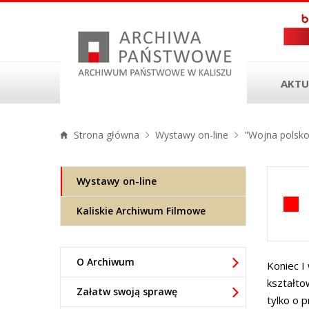
AKTU
Strona główna
Wystawy on-line
"Wojna polsko
Wystawy on-line
Kaliskie Archiwum Filmowe
O Archiwum
Koniec I
kształto
Załatw swoją sprawę
tylko o p