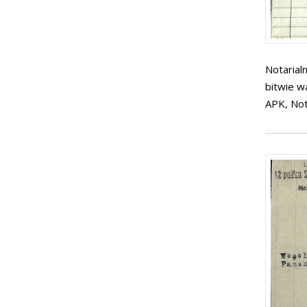
Notarial
bitwie w
APK, Not