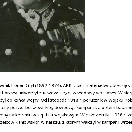
wnik Florian Gryl (1892-1974). APK, Zbiór materiałów dotyczących
t prawa uniwersytetu lwowskiego, zawodowy wojskowy. W sierpniu
użył do końca wojny. Od listopada 1918 r. porucznik w Wojsku Pol
wojny polsko-bolszewickiej, dowodząc kompanią, a potem batalione
ony na leczeniu w szpitalu wojskowym. W październiku 1938 r. z
rzelców Kaniowskich w Kaliszu, z którym walczył w kampanii wrze