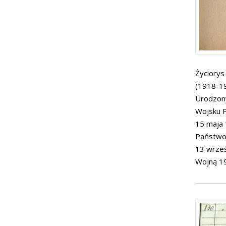
Życiorys
(1918-19
Urodzony
Wojsku P
15 maja 1
Państwow
13 wrześ
Wojną 1