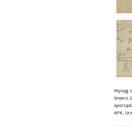
Wyciąg z
śmierci 
sporządz
APK, Urz