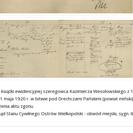
 książki ewidencyjnej szeregowca Kazimierza Wesołowskiego z 12
21 maja 1920 r. w bitwie pod Drechczami Pańskimi (powiat miński
enia aktu zgonu.
ąd Stanu Cywilnego Ostrów Wielkopolski - obwód miejski, sygn. 6