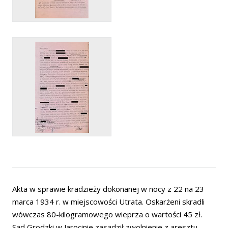
Akta w sprawie kradzieży dokonanej w nocy z 22 na 23
marca 1934 r. w miejscowości Utrata. Oskarżeni skradli
wówczas 80-kilogramowego wieprza o wartości 45 zł.
Sąd Grodzki w Jarocinie zasądził zwolnienie z aresztu