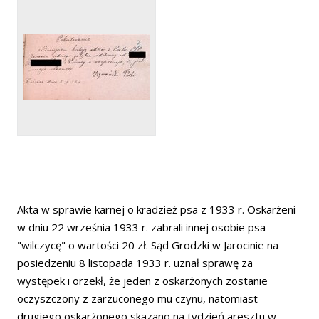
Akta w sprawie karnej o kradzież psa z 1933 r. Oskarżeni
w dniu 22 września 1933 r. zabrali innej osobie psa
"wilczycę" o wartości 20 zł. Sąd Grodzki w Jarocinie na
posiedzeniu 8 listopada 1933 r. uznał sprawę za
występek i orzekł, że jeden z oskarżonych zostanie
oczyszczony z zarzuconego mu czynu, natomiast
drugiego oskarżonego skazano na tydzień aresztu w