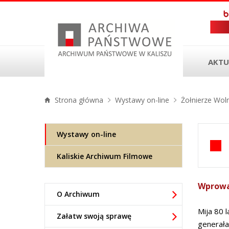
AKTU
Strona główna
Wystawy on-line
Żołnierze Wol
Wystawy on-line
Kaliskie Archiwum Filmowe
Wprowa
O Archiwum
Mija 80 
Załatw swoją sprawę
generała