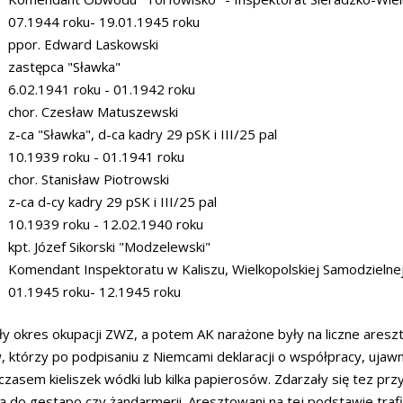
07.1944 roku- 19.01.1945 roku
ppor. Edward Laskowski
zastępca "Sławka"
6.02.1941 roku - 01.1942 roku
chor. Czesław Matuszewski
z-ca "Sławka", d-ca kadry 29 pSK i III/25 pal
10.1939 roku - 01.1941 roku
chor. Stanisław Piotrowski
z-ca d-cy kadry 29 pSK i III/25 pal
10.1939 roku - 12.02.1940 roku
kpt. Józef Sikorski "Modzelewski"
Komendant Inspektoratu w Kaliszu, Wielkopolskiej Samodzielne
01.1945 roku- 12.1945 roku
ły okres okupacji ZWZ, a potem AK narażone były na liczne are
, którzy po podpisaniu z Niemcami deklaracji o współpracy, ujawn
 czasem kieliszek wódki lub kilka papierosów. Zdarzały się tez p
 do gestapo czy żandarmerii. Aresztowani na tej podstawie trafi