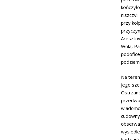
kończyło
niszczyl
przy kol
przyczyn
Aresztow
Wola, Pa
podofice
podziemn
Na teren
Jego szef
Ostrzanow
przedwoj
wiadomoś
cudownyc
obserwac
wysiedle
Łodziank