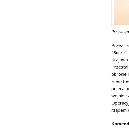
Przysięga
Przez ca
"Burza".
Krajowa 
Przestał
obronie 
aresztow
polecają
wojnie c
Operacyj
rządem k
Komenda