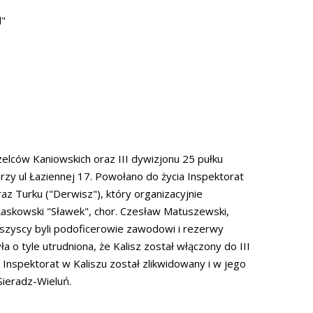
d"
rzelców Kaniowskich oraz III dywizjonu 25 pułku
 przy ul Łaziennej 17. Powołano do życia Inspektorat
z Turku ("Derwisz"), który organizacyjnie
w Laskowski "Sławek", chor. Czesław Matuszewski,
wszyscy byli podoficerowie zawodowi i rezerwy
yła o tyle utrudniona, że Kalisz został włączony do III
Inspektorat w Kaliszu został zlikwidowany i w jego
Sieradz-Wieluń.