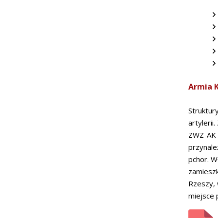
Armia K
Struktur
artyleri
ZWZ-AK "
przynale
pchor. W
zamieszka
Rzeszy, 
miejsce 