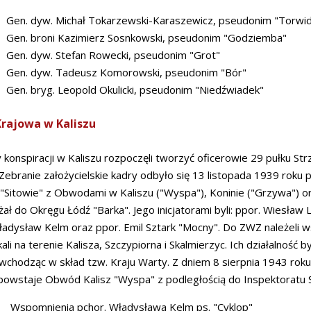
Gen. dyw. Michał Tokarzewski-Karaszewicz, pseudonim "Torwi
Gen. broni Kazimierz Sosnkowski, pseudonim "Godziemba"
Gen. dyw. Stefan Rowecki, pseudonim "Grot"
Gen. dyw. Tadeusz Komorowski, pseudonim "Bór"
Gen. bryg. Leopold Okulicki, pseudonim "Niedźwiadek"
rajowa w Kaliszu
y konspiracji w Kaliszu rozpoczęli tworzyć oficerowie 29 pułku St
i. Zebranie założycielskie kadry odbyło się 13 listopada 1939 roku
Sitowie" z Obwodami w Kaliszu ("Wyspa"), Koninie ("Grzywa") ora
żał do Okręgu Łódź "Barka". Jego inicjatorami byli: ppor. Wiesła
ładysław Kelm oraz ppor. Emil Sztark "Mocny". Do ZWZ należeli 
li na terenie Kalisza, Szczypiorna i Skalmierzyc. Ich działalność b
wchodząc w skład tzw. Kraju Warty. Z dniem 8 sierpnia 1943 roku 
powstaje Obwód Kalisz "Wyspa" z podległością do Inspektoratu 
Wspomnienia pchor. Władysława Kelm ps. "Cyklop"