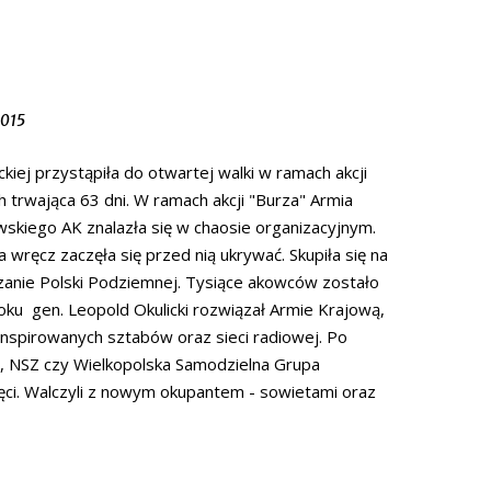
1015
kiej przystąpiła do otwartej walki w ramach akcji
trwająca 63 dni. W ramach akcji "Burza" Armia
skiego AK znalazła się w chaosie organizacyjnym.
ręcz zaczęła się przed nią ukrywać. Skupiła się na
czanie Polski Podziemnej. Tysiące akowców zostało
u gen. Leopold Okulicki rozwiązał Armie Krajową,
onspirowanych sztabów oraz sieci radiowej. Po
N, NSZ czy Wielkopolska Samodzielna Grupa
lęci. Walczyli z nowym okupantem - sowietami oraz