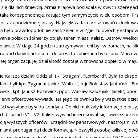
 się dla nich śmiercią. Armia Krajowa posiadała w swych szerega
i taką korespondencję, ratując tym samym życie wielu osobom. P
portażu podziemnej prasy. Największa fala aresztowań członków A
ą było prawdopodobnie zastrzelenie w Zgierzu dwóch gestapowc
ania polskich żołnierzy objęły teren miast: Kalisz, Ostrów Wielko
bianice. W ciągu 24 godzin zatrzymywani oni byli w domach, na uli
ra pod danym adresem, do aresztu zabierana była żona. Marcow
ej organizacji. Jej działalność zostaje wznowiona dopiero w maju
ie Kalisza działał Oddział II - "Stragan", "Lombard". Była to ek
ami byli: kpt. Zygmunt Janke "Walter", mjr Bolesław Jabłoński "Emm
ski, kpt. Janusz Różewicz, ppor. Wacław Kałużniak "Jacek", ppor. H
enni oficerowie wywiadu. Na jego celowniku były wszystkie dziedzi
ci wysyłane były do Londynu. Do nich należały informacje o pr
h broniach V1 i V2. Kaliski wywiad interesował się również prz
ją wyższych oficerów i urzędników państwowych, nastrojami wśród
niami, propagandą i dezinformacją. Niezwykłą osobą kaliskiej dwójk
a z pochodzenia, do Kalisza przyjechała we wrześniu 1940 roku. 