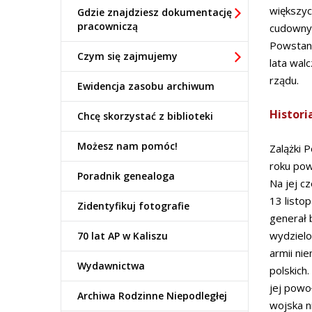
większyc
Gdzie znajdziesz dokumentację
pracowniczą
cudownyc
Powstani
Czym się zajmujemy
lata wa
rządu.
Ewidencja zasobu archiwum
Histori
Chcę skorzystać z biblioteki
Możesz nam pomóc!
Zalążki 
roku pow
Poradnik genealoga
Na jej c
13 listo
Zidentyfikuj fotografie
generał 
wydzielo
70 lat AP w Kaliszu
armii ni
Wydawnictwa
polskich
jej powo
Archiwa Rodzinne Niepodległej
wojska n