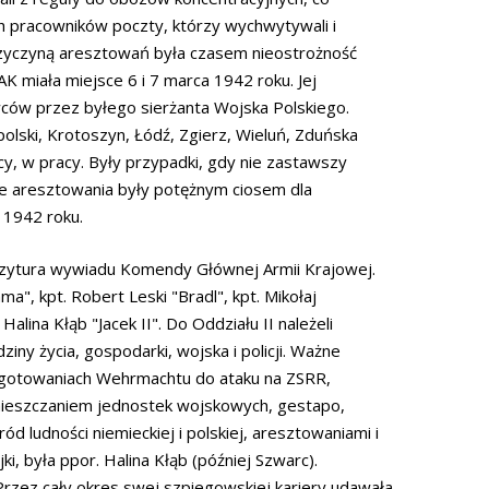
ch pracowników poczty, którzy wychwytywali i
rzyczyną aresztowań była czasem nieostrożność
K miała miejsce 6 i 7 marca 1942 roku. Jej
ów przez byłego sierżanta Wojska Polskiego.
polski, Krotoszyn, Łódź, Zgierz, Wieluń, Zduńska
cy, w pracy. Były przypadki, gdy nie zastawszy
e aresztowania były potężnym ciosem dla
 1942 roku.
spozytura wywiadu Komendy Głównej Armii Krajowej.
a", kpt. Robert Leski "Bradl", kpt. Mikołaj
alina Kłąb "Jacek II". Do Oddziału II należeli
ny życia, gospodarki, wojska i policji. Ważne
zygotowaniach Wehrmachtu do ataku na ZSRR,
emieszczaniem jednostek wojskowych, gestapo,
 ludności niemieckiej i polskiej, aresztowaniami i
i, była ppor. Halina Kłąb (później Szwarc).
Przez cały okres swej szpiegowskiej kariery udawała