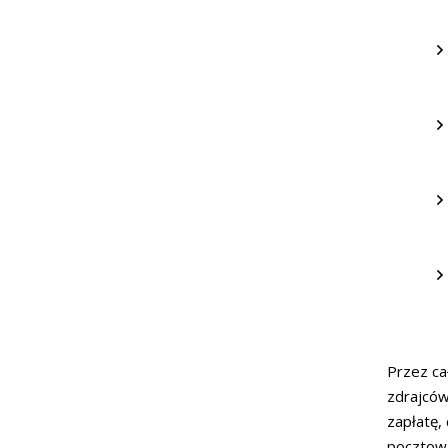
Przez ca
zdrajców
zapłatę,
pocztową