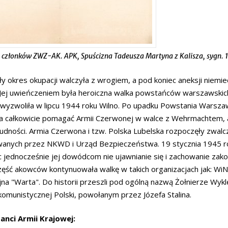
 członków ZWZ-AK. APK, Spuścizna Tadeusza Martyna z Kalisza, sygn. 
ły okres okupacji walczyła z wrogiem, a pod koniec aneksji niemiec
 Jej uwieńczeniem była heroiczna walka powstańców warszawskich 
wyzwoliła w lipcu 1944 roku Wilno. Po upadku Powstania Warszaw
a całkowicie pomagać Armii Czerwonej w walce z Wehrmachtem, a w
ludności. Armia Czerwona i tzw. Polska Lubelska rozpoczęły zwal
anych przez NKWD i Urząd Bezpieczeństwa. 19 stycznia 1945 rok
c jednocześnie jej dowódcom nie ujawnianie się i zachowanie zak
zęść akowców kontynuowała walkę w takich organizacjach jak: Wi
na "Warta". Do historii przeszli pod ogólną nazwą Żołnierze Wyk
omunistycznej Polski, powołanym przez Józefa Stalina.
nci Armii Krajowej: