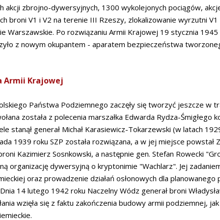
h akcji zbrojno-dywersyjnych, 1300 wykolejonych pociągów, akc
h broni V1 i V2 na terenie III Rzeszy, zlokalizowanie wyrzutni V1 
e Warszawskie. Po rozwiązaniu Armii Krajowej 19 stycznia 1945 ro
lczyło z nowym okupantem - aparatem bezpieczeństwa tworzone
a Armii Krajowej
Polskiego Państwa Podziemnego zaczęły się tworzyć jeszcze w tr
ołana została z polecenia marszałka Edwarda Rydza-Śmigłego kon
zele stanął generał Michał Karasiewicz-Tokarzewski (w latach 192
pada 1939 roku SZP została rozwiązana, a w jej miejsce powstał 
broni Kazimierz Sosnkowski, a następnie gen. Stefan Rowecki "G
ną organizację dywersyjną o kryptonimie "Wachlarz". Jej zadanie
emieckiej oraz prowadzenie działań osłonowych dla planowaneg
. Dnia 14 lutego 1942 roku Naczelny Wódz generał broni Władysła
łania wzięła się z faktu zakończenia budowy armii podziemnej, jak 
iemieckie.