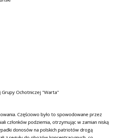
j Grupy Ochotniczej "Warta"
sztowania. Częściowo było to spowodowane przez
iali członków podziemia, otrzymując w zamian niską
rzypadki donosów na polskich patriotów drogą
ali z reguły do obozów koncentracyjnych, co