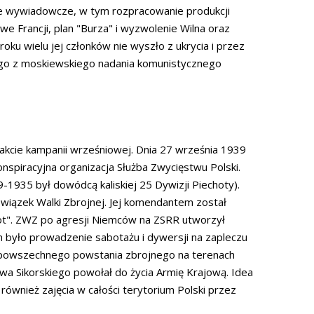
je wywiadowcze, w tym rozpracowanie produkcji
we Francji, plan "Burza" i wyzwolenie Wilna oraz
ku wielu jej członków nie wyszło z ukrycia i przez
go z moskiewskiego nadania komunistycznego
akcie kampanii wrześniowej. Dnia 27 września 1939
spiracyjna organizacja Służba Zwycięstwu Polski.
9-1935 był dowódcą kaliskiej 25 Dywizji Piechoty).
Związek Walki Zbrojnej. Jej komendantem został
rot". ZWZ po agresji Niemców na ZSRR utworzył
m było prowadzenie sabotażu i dywersji na zapleczu
o powszechnego powstania zbrojnego na terenach
wa Sikorskiego powołał do życia Armię Krajową. Idea
również zajęcia w całości terytorium Polski przez