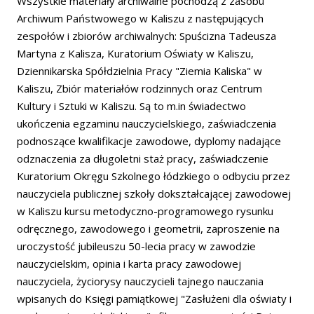
Wszystkie materiały archiwalne pochodzą z zasobu
Archiwum Państwowego w Kaliszu z następujących
zespołów i zbiorów archiwalnych: Spuścizna Tadeusza
Martyna z Kalisza, Kuratorium Oświaty w Kaliszu,
Dziennikarska Spółdzielnia Pracy "Ziemia Kaliska" w
Kaliszu, Zbiór materiałów rodzinnych oraz Centrum
Kultury i Sztuki w Kaliszu. Są to m.in świadectwo
ukończenia egzaminu nauczycielskiego, zaświadczenia
podnoszące kwalifikacje zawodowe, dyplomy nadające
odznaczenia za długoletni staż pracy, zaświadczenie
Kuratorium Okręgu Szkolnego łódzkiego o odbyciu przez
nauczyciela publicznej szkoły dokształcającej zawodowej
w Kaliszu kursu metodyczno-programowego rysunku
odręcznego, zawodowego i geometrii, zaproszenie na
uroczystość jubileuszu 50-lecia pracy w zawodzie
nauczycielskim, opinia i karta pracy zawodowej
nauczyciela, życiorysy nauczycieli tajnego nauczania
wpisanych do Księgi pamiątkowej "Zasłużeni dla oświaty i