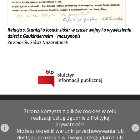
Relacja s. Stanizji o losach sióstr w czasie wojny i o wywiezieniu
dzieci z Gaukinderheim - maszynopis
Ze zbiorów Sióstr Nazaretanek
Archiwum Państwowe w Kaliszu
Strona korzysta z plików cookies w celu
ul. Poznańska 207, 62-800 Kalisz
realizacji usług zgodnie z Polityką
woj. wielkopolskie
prywatności.
telefon: +48 62 767 10 22
Możesz określić warunki przechowywania lub
fax: +48 62 767 10 22
dostępu do cookie w Twojej przeglądarce lub