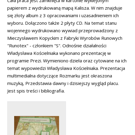
Cała praca jest zamknięta w kartonie wyklejonym
papierem z wydrukowaną mapą Kalisza. W nim znajduje
się złoty album z 3 opracowaniami i uzasadnieniem ich
wyboru. Dołączono także 2 płyty CD. Na temat stanu
wojennego wydrukowano wywiad przeprowadzony z
Mieczysławem Kopyckim z Fabryki Wyrobów Runowych
"Runotex" - członkiem "S". Odnośnie działalności
Władysława Kościelniaka wykonano prezentację w
programie Prezi. Wymieniono dzieła oraz cytowane na ich
temat wypowiedzi Władysława Kościelniaka. Prezentacja
multimedialna dotyczące Rozmarku jest okraszona
muzyką, Przedstawia dawny i dzisiejszy wygląd placu.
Jest spis treści i bibliografia.