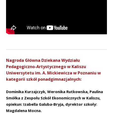
Nagroda Główna Dziekana Wydziału
Pedagogiczno-Artystycznego w Kaliszu
Uniwersytetu im. A. Mickiewicza w Poznaniu w
kategorii szkół ponadgimnazjalnych:
Dominika Kurzajczyk, Weronika Rutkowska, Paulina
Smółka z Zespołu Szkół Ekonomicznych w Kaliszu,
opiekun: Izabella Galuba-Bryja, dyrektor szkoły:
Magdalena Mocna.