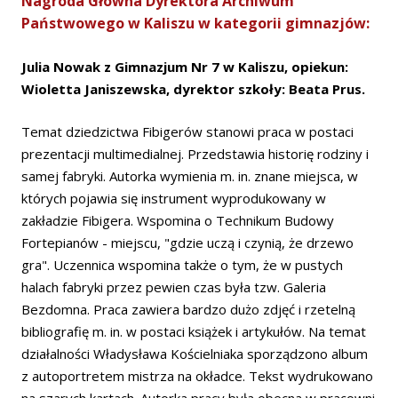
Nagroda Główna Dyrektora Archiwum
Państwowego w Kaliszu w kategorii gimnazjów:
Julia Nowak z Gimnazjum Nr 7 w Kaliszu, opiekun:
Wioletta Janiszewska, dyrektor szkoły: Beata Prus.
Temat dziedzictwa Fibigerów stanowi praca w postaci
prezentacji multimedialnej. Przedstawia historię rodziny i
samej fabryki. Autorka wymienia m. in. znane miejsca, w
których pojawia się instrument wyprodukowany w
zakładzie Fibigera. Wspomina o Technikum Budowy
Fortepianów - miejscu, "gdzie uczą i czynią, że drzewo
gra". Uczennica wspomina także o tym, że w pustych
halach fabryki przez pewien czas była tzw. Galeria
Bezdomna. Praca zawiera bardzo dużo zdjęć i rzetelną
bibliografię m. in. w postaci książek i artykułów. Na temat
działalności Władysława Kościelniaka sporządzono album
z autoportretem mistrza na okładce. Tekst wydrukowano
na szarych kartach. Autorka pracy była obecna w pracowni