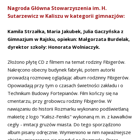
Nagroda Główna Stowarzyszenia im. H.
Sutarzewicz w Kaliszu w kategorii gimnazjów:
Kamila Strzałka, Maria Jakubek, Julia Gaczyńska z
Gimnazjum w Rajsku, opiekun: Małgorzata Burdelak,
dyrektor szkoły: Honorata Wolniaczyk.
Złożono płytę CD z filmem na temat rodziny Fibigerów.
Nakręcono obecny budynek fabryki, potem autorki
prowadzą rozmowę oglądając album rodzinny Fibigerów.
Opowiadają przy tym o czasach świetności zakładu i o
Technikum Budowy Fortepianów. Film kończy się na
cmentarzu, przy grobowcu rodziny Fibigerów. W
nawiązaniu do historii Rozmarku wykonano podświetlaną
makietę z logo "Kalisz-Feniks" wykonaną m. in. z kawałków
cegły - imitacji gruzów miasta. Do tego sporządzono
album pisany odręcznie. Wymieniono w nim najważniejsze
obiekty mieszczące się niegdyś na Rozmarku. Praca