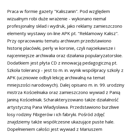
Praca w formie gazety "Kaliszanin". Pod względem
wizualnym robi duże wrażenie - wykonano niemal
profesjonalny skład i wydruk, jako reklamy zamieszczono
elementy wystawy on-line APK pt. "Reklamowy Kalisz".
Przy opracowaniu tematu archiwum przedstawiono
historię placówki, perły w koronie, czyli najciekawsze i
najcenniejsze archiwalia oraz działania popularyzatorskie.
Dodatkiem jest płyta CD z innowacją pedagogiczną pt.
Szkoła tolerancji - jest to m. in. wynik współpracy szkoły z
APK (uczniowie odbyli lekcję archiwalną na temat
mniejszości narodowych). Dalej opisano m. in. 99. urodziny
mistrza Kościelniaka oraz zamieszczono wywiad z Panią
Janiną Kościelniak. Scharakteryzowano także działalność
artystyczną Pana Władysława. Przedstawiono burzliwe
losy rodziny Fibigerów i ich fabryki. Pośród zdjęć
znajdziemy także współczesne ukazujące puste hale.
Dopełnieniem całości jest wywiad z Mariuszem