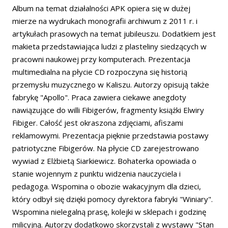
Album na temat działalności APK opiera się w dużej
mierze na wydrukach monografii archiwum z 2011 r. i
artykułach prasowych na temat jubileuszu. Dodatkiem jest
makieta przedstawiająca ludzi z plasteliny siedzących w
pracowni naukowej przy komputerach. Prezentacja
multimedialna na płycie CD rozpoczyna się historią
przemysłu muzycznego w Kaliszu. Autorzy opisują także
fabrykę "Apollo". Praca zawiera ciekawe anegdoty
nawiązujące do willi Fibigerów, fragmenty książki Elwiry
Fibiger. Całość jest okraszona zdjęciami, afiszami
reklamowymi. Prezentacja pięknie przedstawia postawy
patriotyczne Fibigerów. Na płycie CD zarejestrowano
wywiad z Elżbietą Siarkiewicz. Bohaterka opowiada o
stanie wojennym z punktu widzenia nauczyciela i
pedagoga. Wspomina o obozie wakacyjnym dla dzieci,
który odbył się dzięki pomocy dyrektora fabryki "Winiary".
Wspomina nielegalną prasę, kolejki w sklepach i godzinę
milicyjną. Autorzy dodatkowo skorzystali z wystawy "Stan