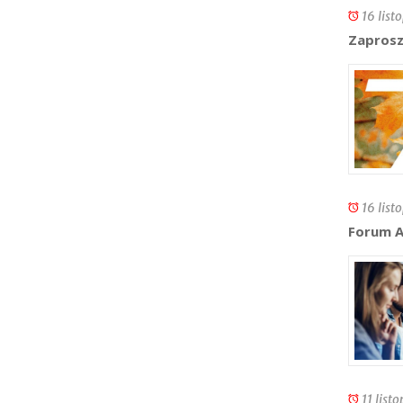
16 list
Zaprosz
16 list
Forum A
11 list