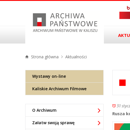
AKTU
Strona główna
Aktualności
Wystawy on-line
Kaliskie Archiwum Filmowe
31 styc
O Archiwum
Rusza k
Załatw swoją sprawę