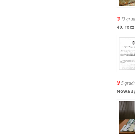
13 grud
40. roc
5 grudn
Nowa sp