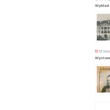
Wykład 
10 list
Wystawa