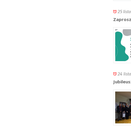
25 list
Zaprosz
24 list
Jubileu