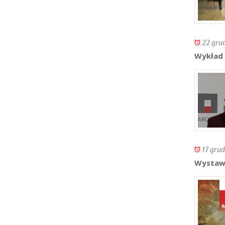
22 gru
Wykład 
17 grud
Wystawa