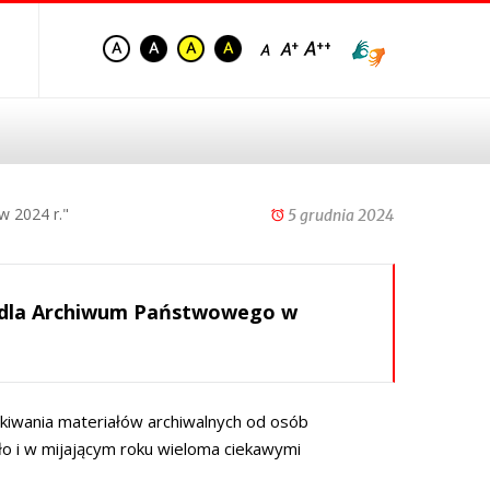
w 2024 r."
5 grudnia 2024
y dla Archiwum Państwowego w
skiwania materiałów archiwalnych od osób
o i w mijającym roku wieloma ciekawymi