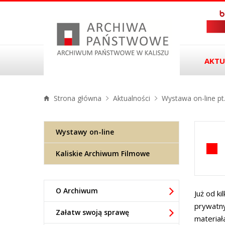
AKTU
Strona główna
Aktualności
Wystawa on-line pt
Wystawy on-line
Kaliskie Archiwum Filmowe
O Archiwum
Już od k
prywatny
Załatw swoją sprawę
materiał