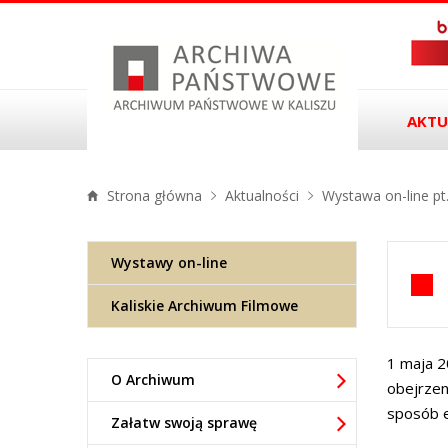
AKTU
Strona główna
Aktualności
Wystawa on-line pt. 
Wystawy on-line
Kaliskie Archiwum Filmowe
1 maja 2
O Archiwum
obejrzen
sposób e
Załatw swoją sprawę