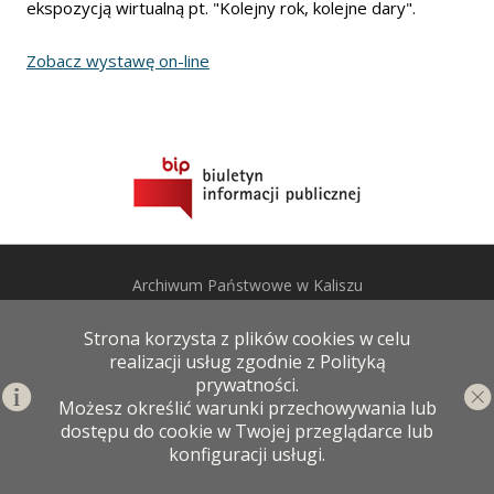
ekspozycją wirtualną pt. "Kolejny rok, kolejne dary".
Zobacz wystawę on-line
Archiwum Państwowe w Kaliszu
ul. Poznańska 207, 62-800 Kalisz
Strona korzysta z plików cookies w celu
woj. wielkopolskie
realizacji usług zgodnie z Polityką
telefon: +48 62 767 10 22
prywatności.
fax: +48 62 767 10 22
Możesz określić warunki przechowywania lub
sekretariat@kalisz.ap.gov.pl
dostępu do cookie w Twojej przeglądarce lub
konfiguracji usługi.