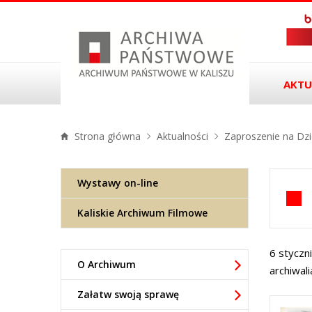
AKTU
Strona główna
Aktualności
Zaproszenie na Dz
Wystawy on-line
Kaliskie Archiwum Filmowe
6 styczn
O Archiwum
archiwal
Załatw swoją sprawę